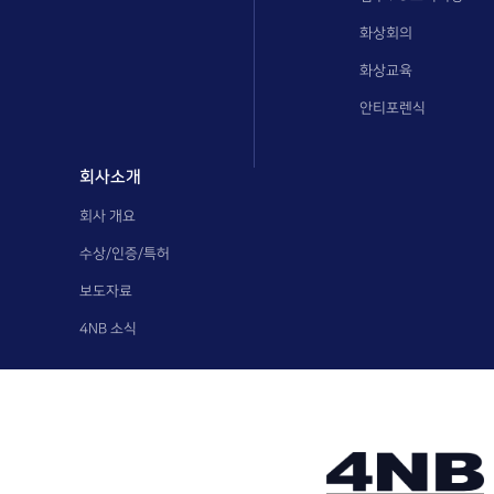
화상회의
화상교육
안티포렌식
회사소개
회사 개요
수상/인증/특허
보도자료
4NB 소식