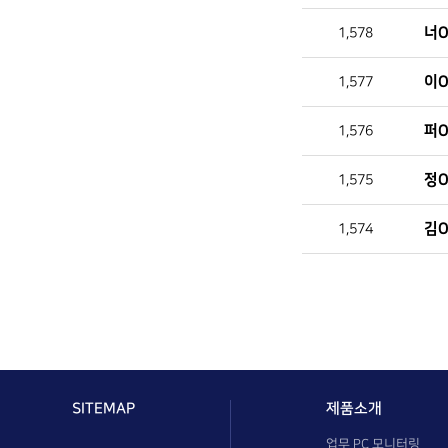
너O
1,578
이O
1,577
퍼O
1,576
정O
1,575
김O
1,574
SITEMAP
제품소개
업무 PC 모니터링