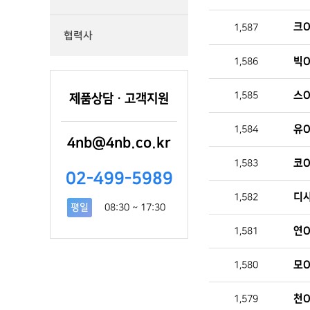
크O
1,587
협력사
빅O
1,586
스O
1,585
제품상담ㆍ고객지원
유O
1,584
4nb@4nb.co.kr
코O
1,583
02-499-5989
디
1,582
평일
08:30 ~ 17:30
연O
1,581
모O
1,580
천O
1,579