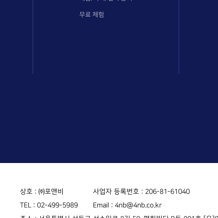
무료 체험
상호 : ㈜포앤비
사업자 등록번호 : 206-81-61040
TEL :
02-499-5989
Email :
4nb@4nb.co.kr