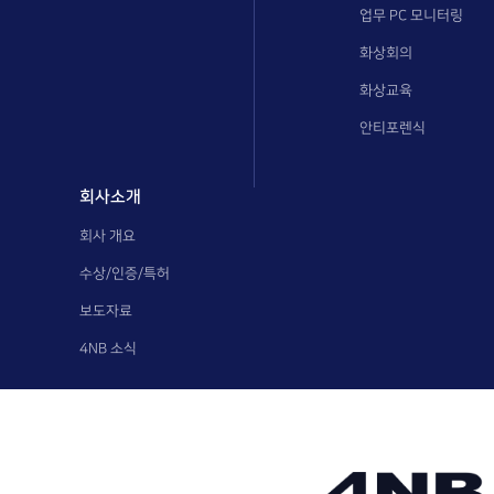
업무 PC 모니터링
화상회의
화상교육
안티포렌식
회사소개
회사 개요
수상/인증/특허
보도자료
4NB 소식