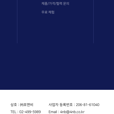
제품/가격/협력 문의
무료 체험
상호 : ㈜포앤비
사업자 등록번호 : 206-81-61040
TEL :
02-499-5989
Email :
4nb@4nb.co.kr