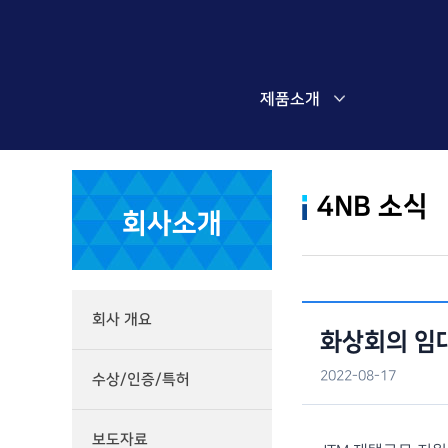
제품소개
4NB 소식
회사소개
회사 개요
화상회의 임대
2022-08-17
수상/인증/특허
보도자료