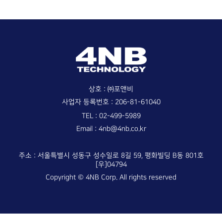
회사 소개
화상교육 (VideoSchool)
- 상품 플랜
회사 개요
제품/견적 문의
안티포렌식 (TraceX)
수상/인증/특허
- 상품 플랜
보도자료
- 모바일 앱
4NB 소식
상호 : ㈜포앤비
4NB 고객센터
사업자 등록번호 : 206-81-61040
TEL :
02-499-5989
02-499-5989
전화하기
Email :
4nb@4nb.co.kr
4nb@4nb.co.kr
이메일 보내기
주소 : 서울특별시 성동구 성수일로 8길 59, 평화빌딩 B동 801호
[우]04794
Copyright © 4NB Corp. All rights reserved
고객지원 센터