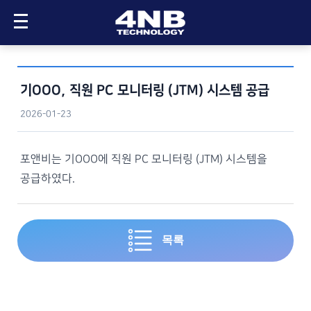
메인으로
기OOO
, 직원 PC 모니터링 (JTM) 시스템 공급
제품 소개
2026-01-23
업무 PC 모니터링 (JTM)
제품 문의
포앤비는 기OOO에 직원 PC 모니터링 (JTM) 시스템을
- 상품 플랜
제품/가격/협력 문의
고객 및 협력사
공급하였다.
- 가상체험
무료 체험
- 도입 사례
고객사
화상회의 (VideoOffice)
공급 현황
목록
- 상품 플랜
고객사 후기
- 기술 소개
협력사
- 장비 소개